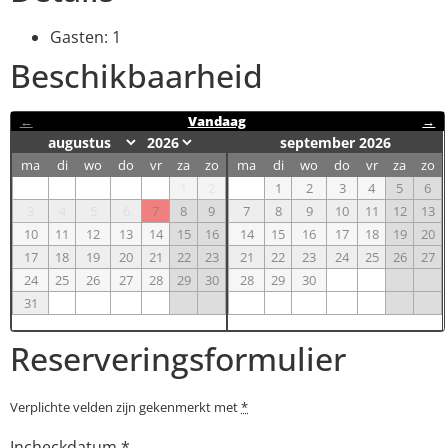
Gasten:
1
Beschikbaarheid
←
Vandaag
→
september 2026
ma
di
wo
do
vr
za
zo
ma
di
wo
do
vr
za
zo
1
2
1
2
3
4
5
6
3
4
5
6
7
8
9
7
8
9
10
11
12
13
10
11
12
13
14
15
16
14
15
16
17
18
19
20
17
18
19
20
21
22
23
21
22
23
24
25
26
27
24
25
26
27
28
29
30
28
29
30
31
Reserveringsformulier
Verplichte velden zijn gekenmerkt met
*
Incheckdatum
*