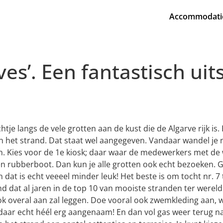
Accommodati
es’. Een fantastisch uit
chtje langs de vele grotten aan de kust die de Algarve rijk is
n het strand. Dat staat wel aangegeven. Vandaar wandel je n
. Kies voor de 1e kiosk; daar waar de medewerkers met de w
 een rubberboot. Dan kun je alle grotten ook echt bezoeken
n dat is echt veeeel minder leuk! Het beste is om tocht nr. 7
d dat al jaren in de top 10 van mooiste stranden ter wereld
ook overal aan zal leggen. Doe vooral ook zwemkleding aan, 
aar echt héél erg aangenaam! En dan vol gas weer terug naar