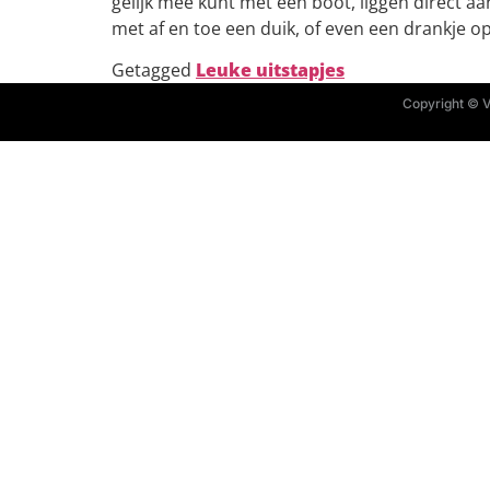
gelijk mee kunt met een boot, liggen direct a
met af en toe een duik, of even een drankje op
Getagged
Leuke uitstapjes
Copyright © Va