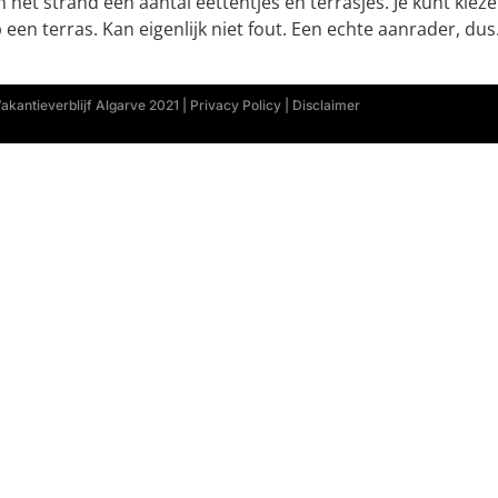
an het strand een aantal eettentjes en terrasjes. Je kunt ki
 een terras. Kan eigenlijk niet fout. Een echte aanrader, dus
kantieverblijf Algarve 2021 | Privacy Policy | Disclaimer